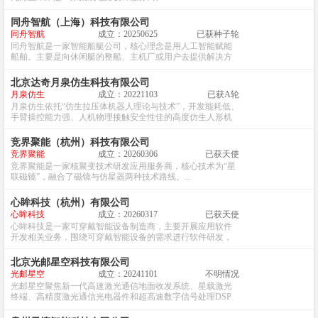
同舟智航（上海）科技有限公司
同舟智航
成立：20250625
已获种子轮
同舟智航是一家智能船艇公司，核心理念是用人工智能赋能
船舶。主要是向休闲艇的整船、主机厂或用户去提供解决方
案。...
北京达奇月泉仿生科技有限公司
月泉仿生
成立：20221103
已获A轮
月泉仿生依托“仿生拉压体机器人理论与技术”，开发能耗低、
手臂操控能力强、人机物理接触安全性佳的高度仿生人形机
器人。...
竞界聚能（杭州）科技有限公司
竞界聚能
成立：20260306
已获天使
竞界聚能是一家核聚变技术研发应用服务商，核心技术为“星
联磁镜”，融合了磁镜与仿星器两种技术路线。...
心眸科技（杭州）有限公司
心眸科技
成立：20260317
已获天使
心眸科技是一家可穿戴智能设备制造商，主要开展应用软件
开发相关业务，围绕可穿戴智能设备的需求进行软件研发，
提供适配的技术解决方案与相关服务。...
北京光邮星空科技有限公司
光邮星空
成立：20241101
不明情况
光邮星空聚焦新一代高速激光通信地面收发系统、星载激光
终端、高精度激光通信光电器件和超高速数字信号处理DSP
芯片等的研发、制造、销售和服务。...