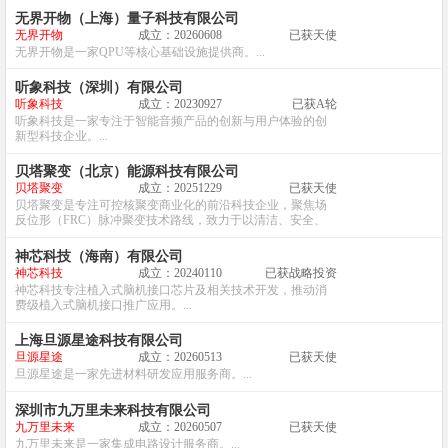
无界开物（上海）量子科技有限公司
无界开物
成立：20260608
已获天使
无界开物是一家QPU等核心基础设施提供商。...
听象科技（深圳）有限公司
听象科技
成立：20230927
已获A轮
听象科技是一家专注于智能音频产品的创新与用户体验的创
新型科技企业。...
贝塔聚变（北京）能源科技有限公司
贝塔聚变
成立：20251229
已获天使
贝塔聚变是专注可控核聚变商业化的前沿科技企业，聚焦场
反位形（FRC）脉冲聚变技术路线，致力于以清洁、安全、
经济的方式实现下一代商用聚变能源落地。...
神芯科技（海南）有限公司
神芯科技
成立：20240110
已获战略投资
神芯科技专注植入式脑机接口芯片及相关技术开发，推动消
费级植入式脑机接口推广应用。...
上海旦源星途科技有限公司
旦源星途
成立：20260513
已获天使
旦源星途是一家先进材料研发应用服务商。...
深圳市九万里未来科技有限公司
九万里未来
成立：20260507
已获天使
九万里未来是一家集成电路设计服务商。...