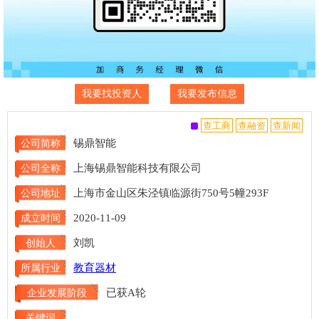
我要找投资人
我要发布信息
锡鼎智能
公司简称
上海锡鼎智能科技有限公司
公司全称
上海市金山区朱泾镇临源街750号5幢293F
公司地址
2020-11-09
成立时间
刘凯
创始人
教育器材
所属行业
已获A轮
企业发展阶段
关键词