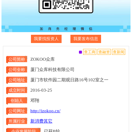
我要找投资人
我要发布信息
ZOKOO众库
公司简称
厦门众库科技有限公司
公司全称
厦门市软件园二期观日路16号102室之一
公司地址
2016-03-25
成立时间
邓翔
创始人
http://izokoo.cn/
公司网址
新消费其它
所属行业
已获B轮
企业发展阶段