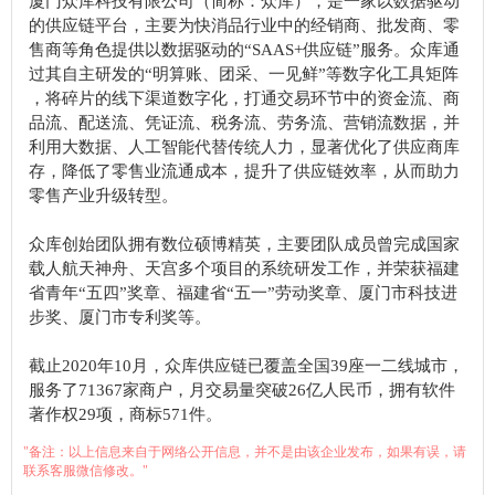
厦门众库科技有限公司（简称：众库），是一家以数据驱动
的供应链平台，主要为快消品行业中的经销商、批发商、零
售商等角色提供以数据驱动的“SAAS+供应链”服务。众库通
过其自主研发的“明算账、团采、一见鲜”等数字化工具矩阵
，将碎片的线下渠道数字化，打通交易环节中的资金流、商
品流、配送流、凭证流、税务流、劳务流、营销流数据，并
利用大数据、人工智能代替传统人力，显著优化了供应商库
存，降低了零售业流通成本，提升了供应链效率，从而助力
零售产业升级转型。
众库创始团队拥有数位硕博精英，主要团队成员曾完成国家
载人航天神舟、天宫多个项目的系统研发工作，并荣获福建
省青年“五四”奖章、福建省“五一”劳动奖章、厦门市科技进
步奖、厦门市专利奖等。
截止2020年10月，众库供应链已覆盖全国39座一二线城市，
服务了71367家商户，月交易量突破26亿人民币，拥有软件
著作权29项，商标571件。
"备注：以上信息来自于网络公开信息，并不是由该企业发布，如果有误，请
联系客服微信修改。"